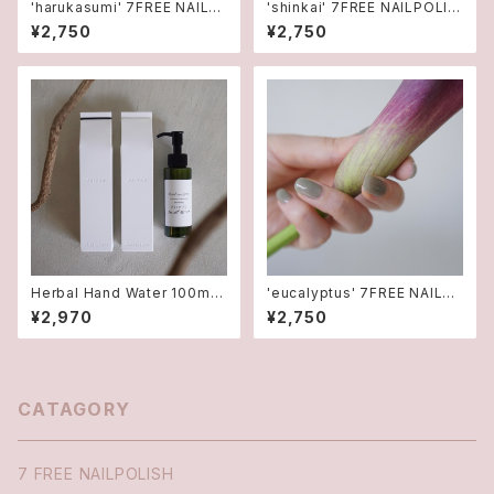
'harukasumi' 7FREE NAILP
'shinkai' 7FREE NAILPOLIS
OLISHマニキュア
Hマニキュア
¥2,750
¥2,750
Herbal Hand Water 100ml
'eucalyptus' 7FREE NAILP
ハンド用化粧水
OLISHマニキュア
¥2,970
¥2,750
CATAGORY
7 FREE NAILPOLISH