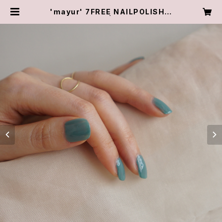
'mayur' 7FREE NAILPOLISHマ
ニキュア | PRIVéE