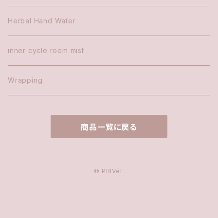
Herbal Hand Water
inner cycle room mist
Wrapping
商品一覧に戻る
© PRIVéE